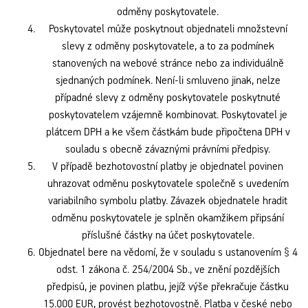
odměny poskytovatele.
Poskytovatel může poskytnout objednateli množstevní
slevy z odměny poskytovatele, a to za podmínek
stanovených na webové stránce nebo za individuálně
sjednaných podmínek. Není-li smluveno jinak, nelze
případné slevy z odměny poskytovatele poskytnuté
poskytovatelem vzájemně kombinovat. Poskytovatel je
plátcem DPH a ke všem částkám bude připočtena DPH v
souladu s obecně závaznými právními předpisy.
V případě bezhotovostní platby je objednatel povinen
uhrazovat odměnu poskytovatele společně s uvedením
variabilního symbolu platby. Závazek objednatele hradit
odměnu poskytovatele je splněn okamžikem připsání
příslušné částky na účet poskytovatele.
Objednatel bere na vědomí, že v souladu s ustanovením § 4
odst. 1 zákona č. 254/2004 Sb., ve znění pozdějších
předpisů, je povinen platbu, jejíž výše překračuje částku
15.000 EUR, provést bezhotovostně. Platba v české nebo