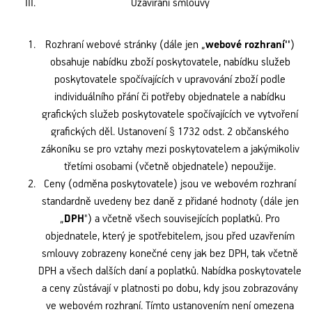
Uzavírání smlouvy
Rozhraní webové stránky (dále jen „
webové rozhraní''
)
obsahuje nabídku zboží poskytovatele, nabídku služeb
poskytovatele spočívajících v upravování zboží podle
individuálního přání či potřeby objednatele a nabídku
grafických služeb poskytovatele spočívajících ve vytvoření
grafických děl. Ustanovení § 1732 odst. 2 občanského
zákoníku se pro vztahy mezi poskytovatelem a jakýmikoliv
třetími osobami (včetně objednatele) nepoužije.
Ceny (odměna poskytovatele) jsou ve webovém rozhraní
standardně uvedeny bez daně z přidané hodnoty (dále jen
„
DPH
") a včetně všech souvisejících poplatků. Pro
objednatele, který je spotřebitelem, jsou před uzavřením
smlouvy zobrazeny konečné ceny jak bez DPH, tak včetně
DPH a všech dalších daní a poplatků. Nabídka poskytovatele
a ceny zůstávají v platnosti po dobu, kdy jsou zobrazovány
ve webovém rozhraní. Tímto ustanovením není omezena