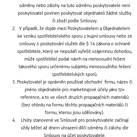
odměny nebo zálohy na tuto odměnu poskytovatele není
poskytovatel povinen poskytovat objednateli žádné služby
či zboží podle Smlouvy.
V případě, že dojde mezi Poskytovatelem a Objednatelem
ke vzniku spotřebitelského sporu z kupní smlouvy nebo ze
smlouvy o poskytování služeb dle § 14 zákona o ochraně
spotřebitele, který se nepodaří vyřešit vzájemnou dohodou,
může spotřebitel podat návrh na mimosoudní řešení
takového sporu určenému subjektu mimosoudního řešení
spotřebitelských sporů.
Poskytovatel je oprávněn používat obchodní firmu, název či
jméno objednatele pro marketingové účely jako tzv.
reference, a to ve všech druzích propagačních materiálů
(bez ohledu na formu těchto propagačních materiálů či
formu, kterou jsou sdělovány).
Lhůty stanovené ve Smlouvě pro poskytovatele začínají
vždy běžet až dnem uhrazení dílčí odměny či zálohy dle
Smlouvy na účet poskytovatele.