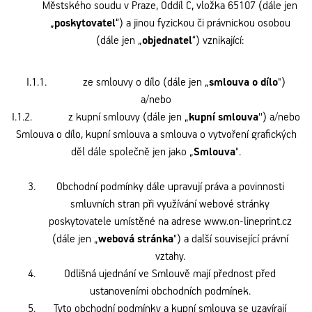
Městského soudu v Praze, Oddíl C, vložka 65107 (dále jen
„
poskytovatel
“) a jinou fyzickou či právnickou osobou
(dále jen „
objednatel
“) vznikající:
I.1.1. ze smlouvy o dílo (dále jen „
smlouva o dílo
")
a/nebo
I.1.2. z kupní smlouvy (dále jen „
kupní smlouva
'') a/nebo
Smlouva o dílo, kupní smlouva a smlouva o vytvoření grafických
děl dále společně jen jako „
Smlouva
".
Obchodní podmínky dále upravují práva a povinnosti
smluvních stran při využívání webové stránky
poskytovatele umístěné na adrese www.on-lineprint.cz
(dále jen „
webová stránka
") a další související právní
vztahy.
Odlišná ujednání ve Smlouvě mají přednost před
ustanoveními obchodních podmínek.
Tyto obchodní podmínky a kupní smlouva se uzavírají