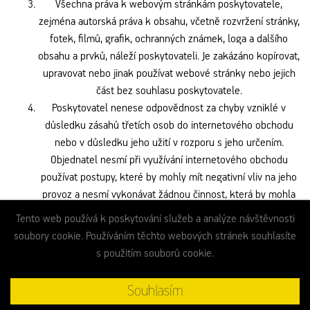
Všechna práva k webovým stránkám poskytovatele,
zejména autorská práva k obsahu, včetně rozvržení stránky,
fotek, filmů, grafik, ochranných známek, loga a dalšího
obsahu a prvků, náleží poskytovateli. Je zakázáno kopírovat,
upravovat nebo jinak používat webové stránky nebo jejich
část bez souhlasu poskytovatele.
Poskytovatel nenese odpovědnost za chyby vzniklé v
důsledku zásahů třetích osob do internetového obchodu
nebo v důsledku jeho užití v rozporu s jeho určením.
Objednatel nesmí při využívání internetového obchodu
používat postupy, které by mohly mít negativní vliv na jeho
provoz a nesmí vykonávat žádnou činnost, která by mohla
jemu nebo třetím osobám umožnit neoprávněně zasahovat
Tento web používá k poskytování služeb a analýze návštěvnosti
či neoprávněně užít programové vybavení nebo další
soubory cookie. Používáním těchto webových stránek souhlasíte
součásti tvořící internetový obchod a užívat internetový
s použitím souborů cookie.
obchod nebo jeho části či softwarové vybavení takovým
způsobem, který by byl v rozporu s jeho určením či účelem.
Souhlasím
Kupní smlouva včetně obchodních podmínek je archivována