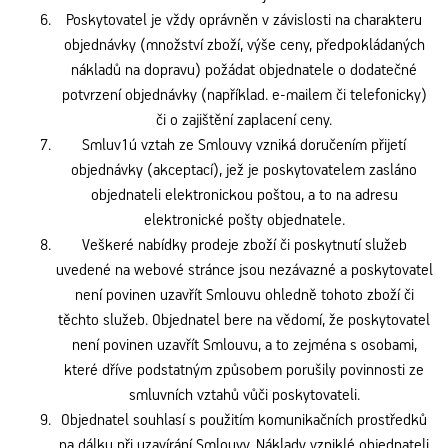
Poskytovatel je vždy oprávněn v závislosti na charakteru
objednávky (množství zboží, výše ceny, předpokládaných
nákladů na dopravu) požádat objednatele o dodatečné
potvrzení objednávky (například. e-mailem či telefonicky)
či o zajištění zaplacení ceny.
Smluv1ú vztah ze Smlouvy vzniká doručením přijetí
objednávky (akceptací), jež je poskytovatelem zasláno
objednateli elektronickou poštou, a to na adresu
elektronické pošty objednatele.
Veškeré nabídky prodeje zboží či poskytnutí služeb
uvedené na webové stránce jsou nezávazné a poskytovatel
není povinen uzavřít Smlouvu ohledně tohoto zboží či
těchto služeb. Objednatel bere na vědomí, že poskytovatel
není povinen uzavřít Smlouvu, a to zejména s osobami,
které dříve podstatným způsobem porušily povinnosti ze
smluvních vztahů vůči poskytovateli.
Objednatel souhlasí s použitím komunikačních prostředků
na dálku při uzavírání Smlouvy. Náklady vzniklé objednateli