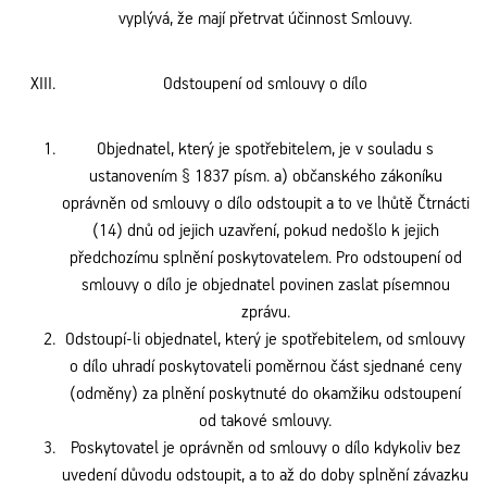
vyplývá, že mají přetrvat účinnost Smlouvy.
Odstoupení od smlouvy o dílo
Objednatel, který je spotřebitelem, je v souladu s
ustanovením § 1837 písm. a) občanského zákoníku
oprávněn od smlouvy o dílo odstoupit a to ve lhůtě Čtrnácti
(14) dnů od jejich uzavření, pokud nedošlo k jejich
předchozímu splnění poskytovatelem. Pro odstoupení od
smlouvy o dílo je objednatel povinen zaslat písemnou
zprávu.
Odstoupí-li objednatel, který je spotřebitelem, od smlouvy
o dílo uhradí poskytovateli poměrnou část sjednané ceny
(odměny) za plnění poskytnuté do okamžiku odstoupení
od takové smlouvy.
Poskytovatel je oprávněn od smlouvy o dílo kdykoliv bez
uvedení důvodu odstoupit, a to až do doby splnění závazku