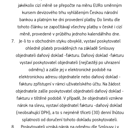
jakékoliv cizí měně se přepočte na měnu EURo směnným
kursem devizového trhu vyhlášeným Českou národní
bankou a platným ke dni provedení platby. Do limitu dle
tohoto článku se započítávají všechny platby v české i cizí
měně, provedené v průběhu jednoho kalendářního dne.
Je-li to v obchodním styku obvyklé, vystaví poskytovatel
ohledně plateb prováděných na základě Smlouvy
objednateli daňový doklad -fakturu. Daňový doklad -fakturu
vystaví poskytovatel objednateli (nejčastěji po uhrazení
odměny) a zašle jej v elektronické podobě na
elektronickou adresu objednatele nebo daňový doklad -
fakturu zpřístupní v rámci uživatelského účtu. Na žádost
objednatele zašle poskytovatel objednateli daňový doklad -
fakturu v tištěné podobě. V případě, že objednateli vznikne
nárok na slevu, vystaví objednatel fakturu -daňový doklad
(neobsahující DPH), a to s nejméně třiceti (30) denní lhůtou
splatnosti od doručení tohoto dokladu poskytovateli.
Poskytovateli vzniká nárok na odměnu dle Smlouvy i v