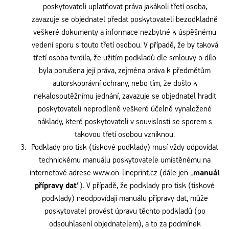
poskytovateli uplatňovat práva jakákoli třetí osoba,
zavazuje se objednatel předat poskytovateli bezodkladně
veškeré dokumenty a informace nezbytné k úspěšnému
vedení sporu s touto třetí osobou. V případě, že by taková
třetí osoba tvrdila, že užitím podkladů dle smlouvy o dílo
byla porušena její práva, zejména práva k předmětům
autorskoprávní ochrany, nebo tím, že došlo k
nekalosoutěžnímu jednání, zavazuje se objednatel hradit
poskytovateli neprodleně veškeré účelně vynaložené
náklady, které poskytovateli v souvislosti se sporem s
takovou třetí osobou vzniknou.
Podklady pro tisk (tiskové podklady) musí vždy odpovídat
technickému manuálu poskytovatele umístěnému na
internetové adrese www.on-lineprint.cz (dále jen „
manuál
přípravy dat
''). V případě, že podklady pro tisk (tiskové
podklady) neodpovídají manuálu přípravy dat, může
poskytovatel provést úpravu těchto podkladů (po
odsouhlasení objednatelem), a to za podmínek