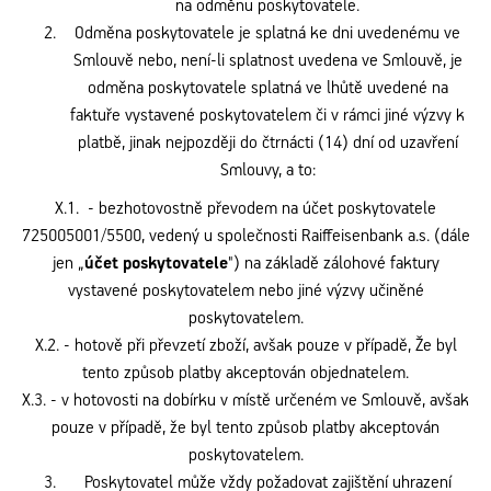
na odměnu poskytovatele.
Odměna poskytovatele je splatná ke dni uvedenému ve
Smlouvě nebo, není-li splatnost uvedena ve Smlouvě, je
odměna poskytovatele splatná ve lhůtě uvedené na
faktuře vystavené poskytovatelem či v rámci jiné výzvy k
platbě, jinak nejpozději do čtrnácti (14) dní od uzavření
Smlouvy, a to:
X.1. - bezhotovostně převodem na účet poskytovatele
725005001/5500, vedený u společnosti Raiffeisenbank a.s. (dále
jen „
účet poskytovatele
") na základě zálohové faktury
vystavené poskytovatelem nebo jiné výzvy učiněné
poskytovatelem.
X.2. - hotově při převzetí zboží, avšak pouze v případě, Že byl
tento způsob platby akceptován objednatelem.
X.3. - v hotovosti na dobírku v místě určeném ve Smlouvě, avšak
pouze v případě, že byl tento způsob platby akceptován
poskytovatelem.
Poskytovatel může vždy požadovat zajištění uhrazení