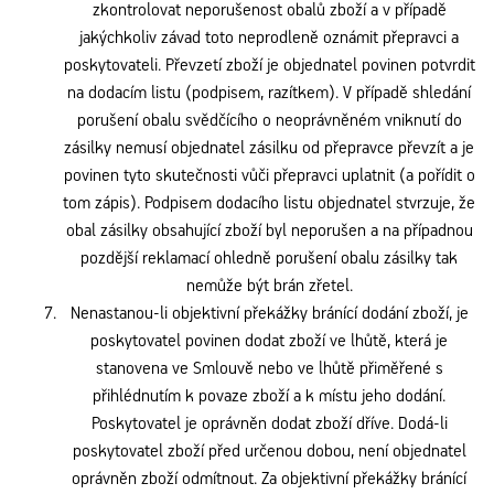
zkontrolovat neporušenost obalů zboží a v případě
jakýchkoliv závad toto neprodleně oznámit přepravci a
poskytovateli. Převzetí zboží je objednatel povinen potvrdit
na dodacím listu (podpisem, razítkem). V případě shledání
porušení obalu svědčícího o neoprávněném vniknutí do
zásilky nemusí objednatel zásilku od přepravce převzít a je
povinen tyto skutečnosti vůči přepravci uplatnit (a pořídit o
tom zápis). Podpisem dodacího listu objednatel stvrzuje, že
obal zásilky obsahující zboží byl neporušen a na případnou
pozdější reklamací ohledně porušení obalu zásilky tak
nemůže být brán zřetel.
Nenastanou-li objektivní překážky bránící dodání zboží, je
poskytovatel povinen dodat zboží ve lhůtě, která je
stanovena ve Smlouvě nebo ve lhůtě přiměřené s
přihlédnutím k povaze zboží a k místu jeho dodání.
Poskytovatel je oprávněn dodat zboží dříve. Dodá-li
poskytovatel zboží před určenou dobou, není objednatel
oprávněn zboží odmítnout. Za objektivní překážky bránící