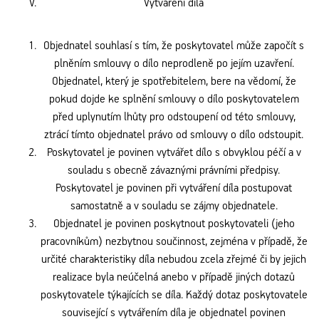
Vytváření díla
Objednatel souhlasí s tím, že poskytovatel může započít s
plněním smlouvy o dílo neprodleně po jejím uzavření.
Objednatel, který je spotřebitelem, bere na vědomí, že
pokud dojde ke splnění smlouvy o dílo poskytovatelem
před uplynutím lhůty pro odstoupení od této smlouvy,
ztrácí tímto objednatel právo od smlouvy o dílo odstoupit.
Poskytovatel je povinen vytvářet dílo s obvyklou péčí a v
souladu s obecně závaznými právními předpisy.
Poskytovatel je povinen při vytváření díla postupovat
samostatně a v souladu se zájmy objednatele.
Objednatel je povinen poskytnout poskytovateli (jeho
pracovníkům) nezbytnou součinnost, zejména v případě, že
určité charakteristiky díla nebudou zcela zřejmé či by jejich
realizace byla neúčelná anebo v případě jiných dotazů
poskytovatele týkajících se díla. Každý dotaz poskytovatele
související s vytvářením díla je objednatel povinen