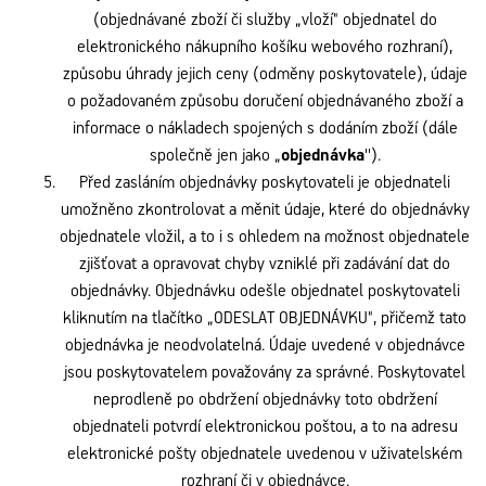
(objednávané zboží či služby „vloží" objednatel do
elektronického nákupního košíku webového rozhraní),
způsobu úhrady jejich ceny (odměny poskytovatele), údaje
o požadovaném způsobu doručení objednávaného zboží a
informace o nákladech spojených s dodáním zboží (dále
společně jen jako „
objednávka
'').
Před zasláním objednávky poskytovateli je objednateli
umožněno zkontrolovat a měnit údaje, které do objednávky
objednatele vložil, a to i s ohledem na možnost objednatele
zjišťovat a opravovat chyby vzniklé při zadávání dat do
objednávky. Objednávku odešle objednatel poskytovateli
kliknutím na tlačítko „ODESLAT OBJEDNÁVKU", přičemž tato
objednávka je neodvolatelná. Údaje uvedené v objednávce
jsou poskytovatelem považovány za správné. Poskytovatel
neprodleně po obdržení objednávky toto obdržení
objednateli potvrdí elektronickou poštou, a to na adresu
elektronické pošty objednatele uvedenou v uživatelském
rozhraní či v objednávce.