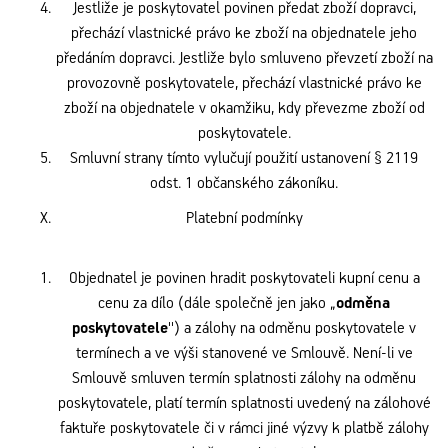
Jestliže je poskytovatel povinen předat zboží dopravci,
přechází vlastnické právo ke zboží na objednatele jeho
předáním dopravci. Jestliže bylo smluveno převzetí zboží na
provozovně poskytovatele, přechází vlastnické právo ke
zboží na objednatele v okamžiku, kdy převezme zboží od
poskytovatele.
Smluvní strany tímto vylučují použití ustanovení § 2119
odst. 1 občanského zákoníku.
Platební podmínky
Objednatel je povinen hradit poskytovateli kupní cenu a
cenu za dílo (dále společně jen jako „
odměna
poskytovatele
'') a zálohy na odměnu poskytovatele v
termínech a ve výši stanovené ve Smlouvě. Není-­li ve
Smlouvě smluven termín splatnosti zálohy na odměnu
poskytovatele, platí termín splatnosti uvedený na zálohové
faktuře poskytovatele či v rámci jiné výzvy k platbě zálohy