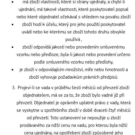
má zboží vlastnosti, které si strany ujednaly, a chybí-li
ujednání, má takové vlastnosti, které poskytovatel popsal
nebo které objednatel očekával s ohledem na povahu zboží
zboží hodí k účelu, který pro jeho použití poskytovatel
uvádí nebo ke kterému se zboží tohoto druhu obvykle
používá ,
zboží odpovídá jakostí nebo provedením smluvenému
vzorku nebo předloze, byla-li jakost nebo provedení určeno
podle smluveného vzorku nebo předlohy,
je zboží v odpovídajícím množství, míře nebo hmotnosti a
zboží vyhovuje požadavkům právních předpisů.
Projeví-li se vada v průběhu šesti měsíců od převzetí zboží
objednatelem, má se za to, že zboží bylo vadné již při
převzetí. Objednatel je oprávněn uplatnit právo z vady, která
se vyskytne u spotřebního zboží v době dvaceti čtyř měsíců
od převzetí. Toto ustanovení se nepoužije u zboží
prodávaného za nižší cenu na vadu, pro kterou byla nižší
cena ujednána, na opotřebení zboží způsobené jeho