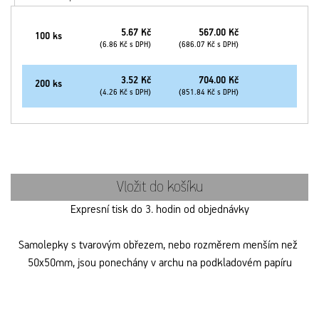
5.67 Kč
567.00 Kč
100 ks
(6.86 Kč s DPH)
(686.07 Kč s DPH)
3.52 Kč
704.00 Kč
200 ks
(4.26 Kč s DPH)
(851.84 Kč s DPH)
Vložit do košíku
Expresní tisk do 3. hodin od objednávky
Samolepky s tvarovým obřezem, nebo rozměrem menším než 
50x50mm, jsou ponechány v archu na podkladovém papíru