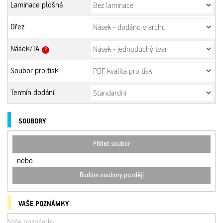
Laminace plošná
Ořez
Násek/TA
?
Soubor pro tisk
Termín dodání
SOUBORY
Přidat soubor
nebo
Dodám soubory později
VAŠE POZNÁMKY