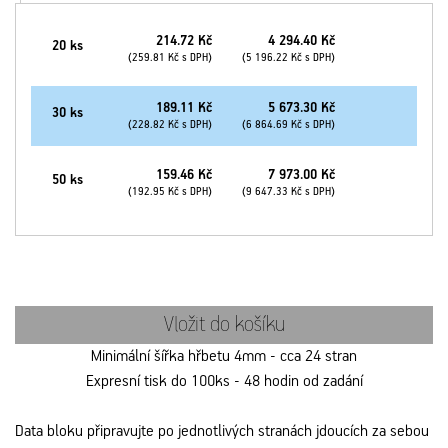
214.72 Kč
4 294.40 Kč
20 ks
(259.81 Kč s DPH)
(5 196.22 Kč s DPH)
189.11 Kč
5 673.30 Kč
30 ks
(228.82 Kč s DPH)
(6 864.69 Kč s DPH)
159.46 Kč
7 973.00 Kč
50 ks
(192.95 Kč s DPH)
(9 647.33 Kč s DPH)
Vložit do košíku
Minimální šířka hřbetu 4mm - cca 24 stran
Expresní tisk do 100ks - 48 hodin od zadání
Data bloku připravujte po jednotlivých stranách jdoucích za sebou 