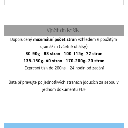
Vložit do košíku
Doporučený 
maximální počet stran
 vzhledem k použitým 
gramážím (včetně obálky)
80-90g - 88 stran 
|
100-115g
- 72 stran
135-150g
- 40 stran 
|
170-200g
- 20 stran
Expresní tisk do 200ks - 24 hodin od zadání
Data připravujte po jednotlivých stranách jdoucích za sebou v 
jednom dokumentu PDF